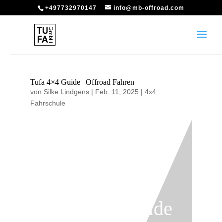
+497732970147
info@mb-offroad.com
Tufa 4×4 Guide | Offroad Fahren
von
Silke Lindgens
|
Feb. 11, 2025
|
4x4
Fahrschule
Tufa 4×4 Guide