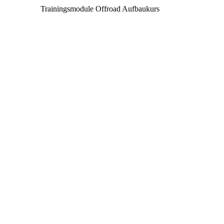
Trainingsmodule Offroad Aufbaukurs
>>> Wasserdurchfahrten:
>>> Schrägfahrt:
>>> Steilauf- und -
abfahrten:
>>> Steilauffahrten
rückwärts: