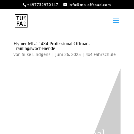
+497732970147
info@mb-offroad.com
Hymer ML-T 4×4 Professional Offroad-
Trainingswochenende
von
Silke Lindgens
|
Juni 26, 2025
|
4x4 Fahrschule
Hymer ML-T
4×4 Professional