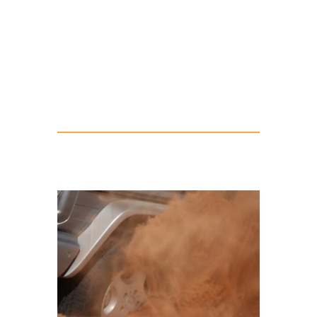
Schalten.
Bei Problemen: nicht mehr Gas geben,
lieber anhalten, einige Meter
zurücksetzen und mit etwas Anlauf neu
versuchen.