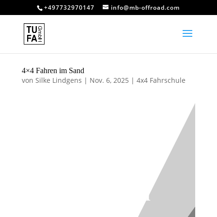
+497732970147
info@mb-offroad.com
4×4 Fahren im Sand
von
Silke Lindgens
|
Nov. 6, 2025
|
4x4 Fahrschule
4×4 Fahren
im Sand