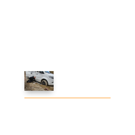
Vorsichtig anfahren und mit
gleichmäßigem Gas über die Bleche
fahren, auf ihnen gern etwas Schwung
aufbauen.
In schwierigen Fällen das Fahrzeug so
weit freischaufeln, bis keine Rahmenteile
mehr aufliegen und keine Sandwälle vor
den Rädern stehen.