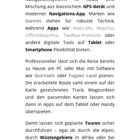
Mischung aus klassischem
GPS-Gerät
und
moderner
Navigations-App
. Marken wie
Garmin
stehen für robuste Technik,
während
Apps
wie
Maps.Me
,
MapOut
,
OfflineMapsPro
,
TwoNav-Premium
oder
andere digitale Tools auf
Tablet
oder
Smartphone
Flexibilität bieten.
Professioneller lässt sich die Reise bereits
zu Hause am PC oder Mac mit Software
wie
QuoVadis
oder
Fugawi Land
planen.
Die erarbeitete Route samt einem auf der
Karte gezeichneten Track, Wegpunkten
und den passenden Karten lassen sich
dann in Apps auf dem Tablet oder Handy
überspielen.
Damit lassen sich geplante
Touren
sicher
durchführen – egal ob durch die Alpen,
durch
Wüstengebiete
in Afrika oder bei