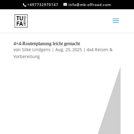
+497732970147
info@mb-offroad.com
4×4-Routenplanung leicht gemacht
von
Silke Lindgens
|
Aug. 25, 2025
|
4x4 Reisen &
Vorbereitung
4×4-
Routenplanung